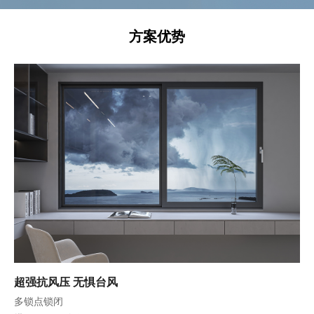
方案优势
07
微内开侧滑中间下滑轮
08
微内开侧滑侧框滚套锁杆
09
微内开侧滑侧框锁座
10
微内开侧滑推拉单向缓冲器
超强抗风压 无惧台风
多锁点锁闭