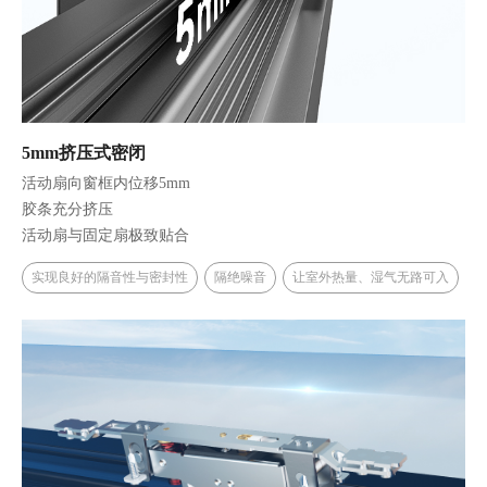
5mm挤压式密闭
活动扇向窗框内位移5mm
胶条充分挤压
活动扇与固定扇极致贴合
实现良好的隔音性与密封性
隔绝噪音
让室外热量、湿气无路可入