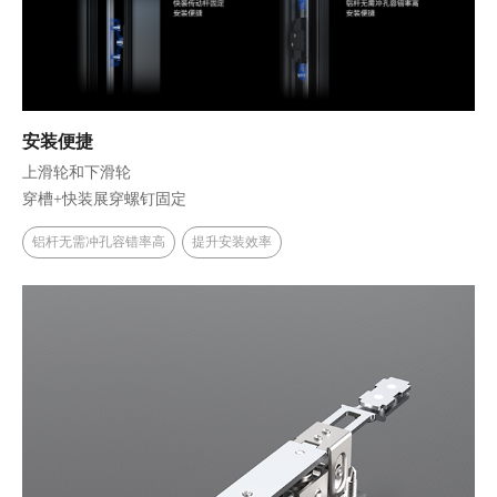
安装便捷
上滑轮和下滑轮
穿槽+快装展穿螺钉固定
铝杆无需冲孔容错率高
提升安装效率