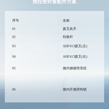
推拉密封窗配件方案
序号
名称
01
拨叉执手
02
转换杆
03
AHF413拨叉(左)
04
AHF413拨叉(右)
05
微内侧侧滑系统
06
微内开侧滑钩锁