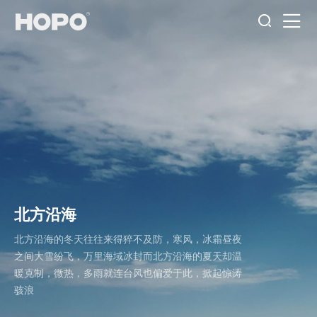
北方沿海
北方沿海的冬天往往来得猝不及防，寒风，冰霜昼夜
之间大雪纷飞，万里海域冰封而北方沿海的夏天却温
暖克制，微热，多雨就连台风也偏爱于此，掀起惊涛
骇浪