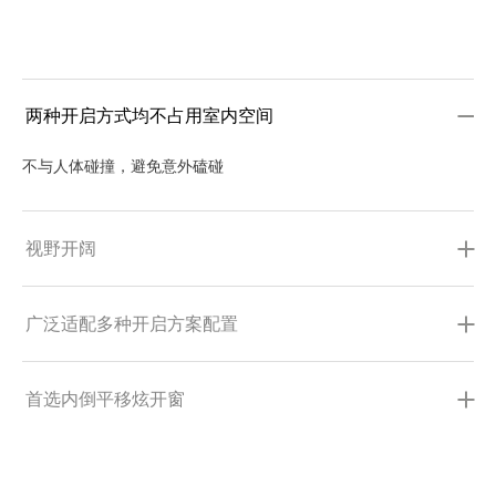
两种开启方式均不占用室内空间
不与人体碰撞，避免意外磕碰
视野开阔
简洁美观，采光率高
广泛适配多种开启方案配置
超大窗幅，视野开阔
适配北方沿海家庭多元场景
首选内倒平移炫开窗
可做落地窗、上下固定窗等
超强承重&顺滑启闭
无惧台风 & 保温隔热