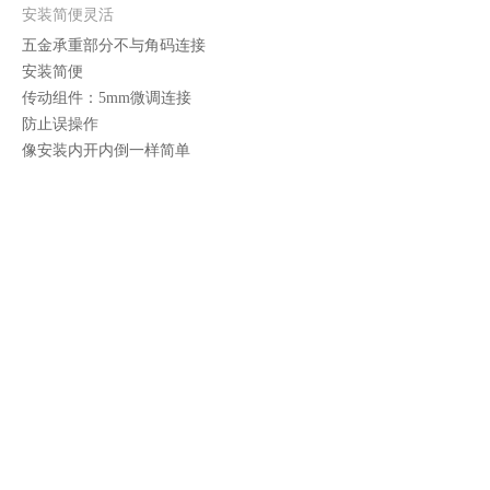
安装简便灵活
五金承重部分不与角码连接
安装简便
传动组件：5mm微调连接
防止误操作
像安装内开内倒一样简单
内倒平移炫开窗配件方案
组合爆炸图
产品类型
配件序号
产品名称
产品编号
PH312无基
执手
1
PH312.00.1T168H3