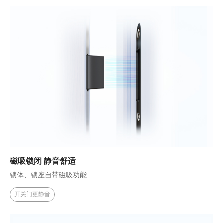
磁吸锁闭 静音舒适
锁体、锁座自带磁吸功能
开关门更静音