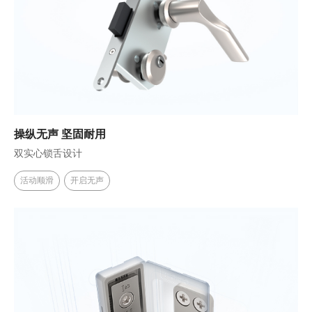
子母合页
操纵无声 坚固耐用
双实心锁舌设计
活动顺滑
开启无声