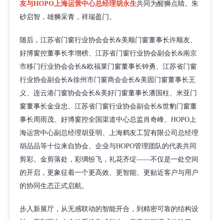
友与HOPO上海运营中心总经理胡永生
共同为醒狮点睛。朱
砂启智，雄狮采青，祥瑞盈门。
随后，江苏省门窗行业协会会长&美顺门窗董事长许顺友、
好博窗控董事长李增榜、江苏省门窗行业协会副会长&南京
市移门行业协会会长&欧福莱门窗董事长钟勇、江苏省门窗
行业协会副会长&徐州市门窗商会会长&美固门窗董事长王
义、连云港门窗协会会长&美好门窗董事长潘国柱、米亚门
窗董事长金业忠、江苏省门窗行业协会副会长&世豹门窗董
事长周雨茂、好博窗控全国渠道中心总监肖奇峰、HOPO上
海运营中心副总经理胡亚明、上海鹤友工贸有限公司总经理
胡品品等十位来自协会、企业与HOPO管理团队的代表共同
剪彩。金剪落处，彩绸纷飞，礼花齐绽——不仅是一处空间
的开启，更象征着一个更高效、更智能、更贴近客户与用户
的协同生态正式启航。
步入新展厅，从无感联动的智能开合，到精密可靠的结构设